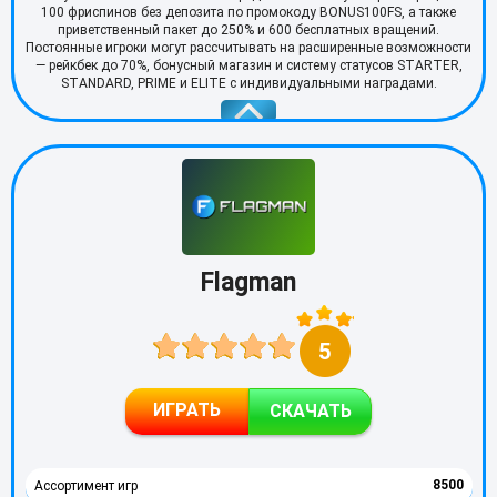
100 фриспинов без депозита по промокоду BONUS100FS, а также
приветственный пакет до 250% и 600 бесплатных вращений.
Постоянные игроки могут рассчитывать на расширенные возможности
— рейкбек до 70%, бонусный магазин и систему статусов STARTER,
STANDARD, PRIME и ELITE с индивидуальными наградами.
Flagman
5
ИГРАТЬ
СКАЧАТЬ
8500
Ассортимент игр