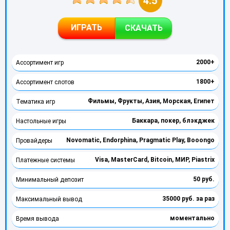
4.5
ИГРАТЬ
СКАЧАТЬ
2000+
Ассортимент игр
1800+
Ассортимент слотов
Фильмы, Фрукты, Азия, Морская, Египет
Тематика игр
Баккара, покер, блэкджек
Настольные игры
Novomatic, Endorphina, Pragmatic Play, Booongo
Провайдеры
Visa, MasterCard, Bitcoin, МИР, Piastrix
Платежные системы
50 руб.
Минимальный депозит
35000 руб. за раз
Максимальный вывод
моментально
Время вывода