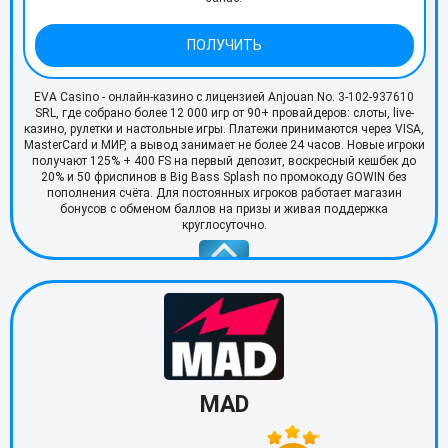
ПОЛУЧИТЬ
EVA Casino - онлайн-казино с лицензией Anjouan No. 3-102-937610
SRL, где собрано более 12 000 игр от 90+ провайдеров: слоты, live-
казино, рулетки и настольные игры. Платежи принимаются через VISA,
MasterCard и МИР, а вывод занимает не более 24 часов. Новые игроки
получают 125% + 400 FS на первый депозит, воскресный кешбек до
20% и 50 фриспинов в Big Bass Splash по промокоду GOWIN без
пополнения счёта. Для постоянных игроков работает магазин
бонусов с обменом баллов на призы и живая поддержка
круглосуточно.
MAD