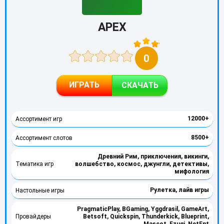
APEX
0
ИГРАТЬ
СКАЧАТЬ
12000+
Ассортимент игр
8500+
Ассортимент слотов
Древний Рим, приключения, викинги,
волшебство, космос, джунгли, детективы,
Тематика игр
мифология
Рулетка, лайв игры
Настольные игры
PragmaticPlay, BGaming, Yggdrasil, GameArt,
Betsoft, Quickspin, Thunderkick, Blueprint,
Провайдеры
Mascot, Ezugi, NetEnt