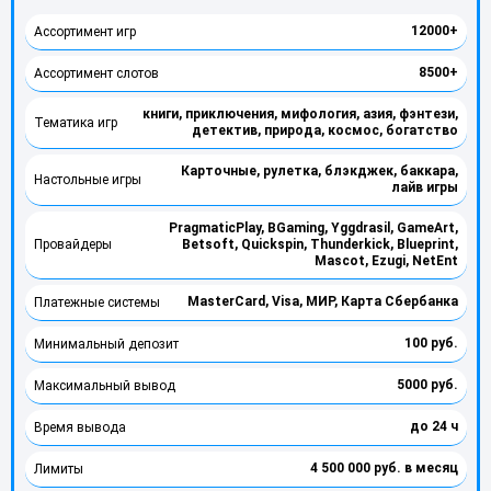
12000+
Ассортимент игр
8500+
Ассортимент слотов
книги, приключения, мифология, азия, фэнтези,
Тематика игр
детектив, природа, космос, богатство
Карточные, рулетка, блэкджек, баккара,
Настольные игры
лайв игры
PragmaticPlay, BGaming, Yggdrasil, GameArt,
Betsoft, Quickspin, Thunderkick, Blueprint,
Провайдеры
Mascot, Ezugi, NetEnt
MasterCard, Visa, МИР, Карта Сбербанка
Платежные системы
100 руб.
Минимальный депозит
5000 руб.
Максимальный вывод
до 24 ч
Время вывода
4 500 000 руб. в месяц
Лимиты