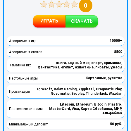
0
ИГРАТЬ
СКАЧАТЬ
10000+
Ассортимент игр
8500
Ассортимент слотов
книги, водный мир, спорт, криминал,
Тематика игр
фантастика, египет, животные, пираты, ужасы
Карточные, рулетка
Настольные игры
Igrosoft, Relax Gaming, Yggdrasil, Pragmatic Play,
Провайдеры
Novomatic, Evoplay, Thunderkick, Wazdan
Litecoin, Ethereum, Bitcoin, Piastrix,
MasterCard, Visa, Карта Сбербанка, МИР,
Платежные системы
Альфабанк
50 руб.
Минимальный депозит