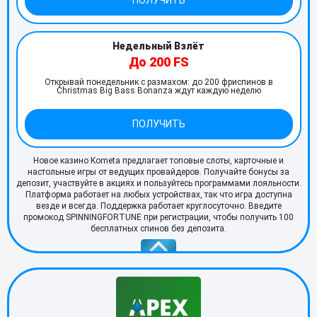
Недельный Взлёт
До 200 FS
Открывай понедельник с размахом: до 200 фриспинов в
Christmas Big Bass Bonanza ждут каждую неделю
ПОЛУЧИТЬ
Новое казино Kometa предлагает топовые слоты, карточные и
настольные игры от ведущих провайдеров. Получайте бонусы за
депозит, участвуйте в акциях и пользуйтесь программами лояльности.
Платформа работает на любых устройствах, так что игра доступна
везде и всегда. Поддержка работает круглосуточно. Введите
промокод SPINNINGFORTUNE при регистрации, чтобы получить 100
бесплатных спинов без депозита.