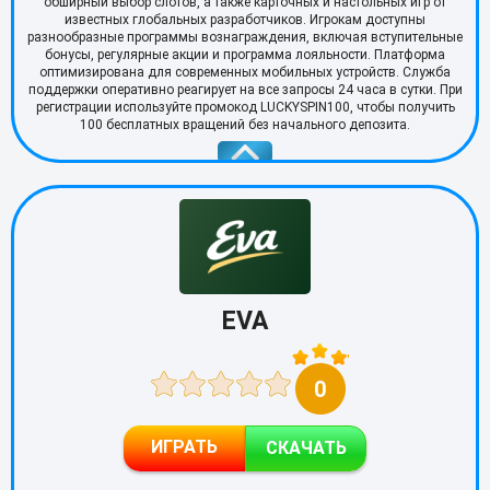
обширный выбор слотов, а также карточных и настольных игр от
известных глобальных разработчиков. Игрокам доступны
разнообразные программы вознаграждения, включая вступительные
бонусы, регулярные акции и программа лояльности. Платформа
оптимизирована для современных мобильных устройств. Служба
поддержки оперативно реагирует на все запросы 24 часа в сутки. При
регистрации используйте промокод LUCKYSPIN100, чтобы получить
100 бесплатных вращений без начального депозита.
EVA
0
ИГРАТЬ
СКАЧАТЬ