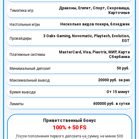
Драконы, Египет, Спорт, Скоровища,
Тематика игр
Карточные
Несколько видов покера, блэкджек
Настольные игры
3 Oaks Gaming, Novomatic, Playtech, Evolution,
Провайдеры
EGT
MasterCard, Visa, Piastrix, МИР, Карта
Платежные системы
Сбербанка
50 руб.
Минимальный депозит
20000 руб. за раз
Максимальный вывод
От 15 минут
Время вывода
400000 руб. в сутки
Лимиты
Приветственный бонус
100% + 50 FS
После пополнения первого депозита на сумму, не менее 500