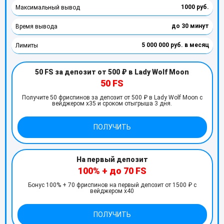
1000 руб.
Максимальный вывод
до 30 минут
Время вывода
5 000 000 руб. в месяц
Лимиты
50 FS за депозит от 500 ₽ в Lady Wolf Moon
50 FS
Получите 50 фриспинов за депозит от 500 ₽ в Lady Wolf Moon с
вейджером x35 и сроком отыгрыша 3 дня.
ПОЛУЧИТЬ
На первый депозит
100% + до 70 FS
Бонус 100% + 70 фриспинов на первый депозит от 1500 ₽ с
вейджером x40
ПОЛУЧИТЬ