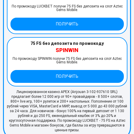
По промокоду LUCKBET получи 75 FS без депозита на слот Aztec
Gems Mobile.
ПОЛУЧИТЬ
75 FS без депозита по промокоду
SPINWIN
По промокоду SPINWIN получи 75 FS без депозита на слот Aztec
Gems Mobile.
ПОЛУЧИТЬ
Лицензированное казино APEX (Anjouan 3-102-937610 SRL)
предлагает более 12 000 игр от 90+ провайдеров - 8 500+ слотов,
800+ live игр, 100+ рулеток и 200+ настольных. Пополнение от 100
рублей через VISA, MasterCard и МИР, вывод от 5 000 до 43 000 рублей
за 24 часа. Для новичков - бонус 100% на первый депозит от 1 130
рублей и до 250 FS, еженедельный кешбек от 3% до 20% и
круглосуточная поддержка. По промокоду LUCKBET - 75 FS на Aztec
Gems Mobile и магазин бонусов, где баллы за игру превращаются в
ценные призы.