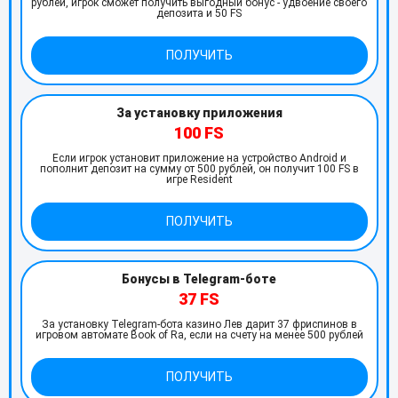
рублей, игрок сможет получить выгодный бонус - удвоение своего
депозита и 50 FS
ПОЛУЧИТЬ
За установку приложения
100 FS
Если игрок установит приложение на устройство Android и
пополнит депозит на сумму от 500 рублей, он получит 100 FS в
игре Resident
ПОЛУЧИТЬ
Бонусы в Telegram-боте
37 FS
За установку Telegram-бота казино Лев дарит 37 фриспинов в
игровом автомате Book of Ra, если на счету на менее 500 рублей
ПОЛУЧИТЬ