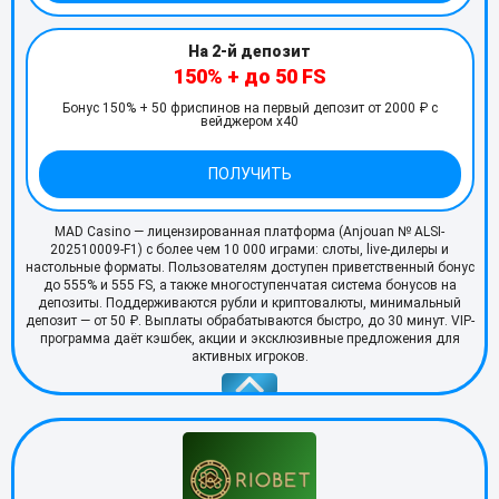
На 2-й депозит
150% + до 50 FS
Бонус 150% + 50 фриспинов на первый депозит от 2000 ₽ с
вейджером x40
ПОЛУЧИТЬ
MAD Casino — лицензированная платформа (Anjouan № ALSI-
202510009-F1) с более чем 10 000 играми: слоты, live-дилеры и
настольные форматы. Пользователям доступен приветственный бонус
до 555% и 555 FS, а также многоступенчатая система бонусов на
депозиты. Поддерживаются рубли и криптовалюты, минимальный
депозит — от 50 ₽. Выплаты обрабатываются быстро, до 30 минут. VIP-
программа даёт кэшбек, акции и эксклюзивные предложения для
активных игроков.