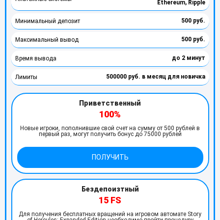
Ethereum, Ripple
500 руб.
Минимальный депозит
500 руб.
Максимальный вывод
до 2 минут
Время вывода
500000 руб. в месяц для новичка
Лимиты
Приветственный
100%
Новые игроки, пополнившие свой счет на сумму от 500 рублей в
первый раз, могут получить бонус до 75000 рублей
ПОЛУЧИТЬ
Бездепоизтный
15 FS
Для получения бесплатных вращений на игровом автомате Story
of Hercules: Expanded Edition необходимо пройти процедуру