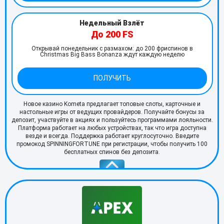
Недельный Взлёт
До 200 FS
Открывай понедельник с размахом: до 200 фриспинов в
Christmas Big Bass Bonanza ждут каждую неделю
ПОЛУЧИТЬ
Новое казино Kometa предлагает топовые слоты, карточные и
настольные игры от ведущих провайдеров. Получайте бонусы за
депозит, участвуйте в акциях и пользуйтесь программами лояльности.
Платформа работает на любых устройствах, так что игра доступна
везде и всегда. Поддержка работает круглосуточно. Введите
промокод SPINNINGFORTUNE при регистрации, чтобы получить 100
бесплатных спинов без депозита.