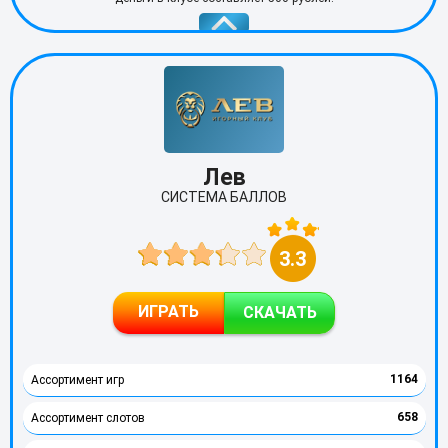
Лев
СИСТЕМА БАЛЛОВ
3.3
ИГРАТЬ
СКАЧАТЬ
1164
Ассортимент игр
658
Ассортимент слотов