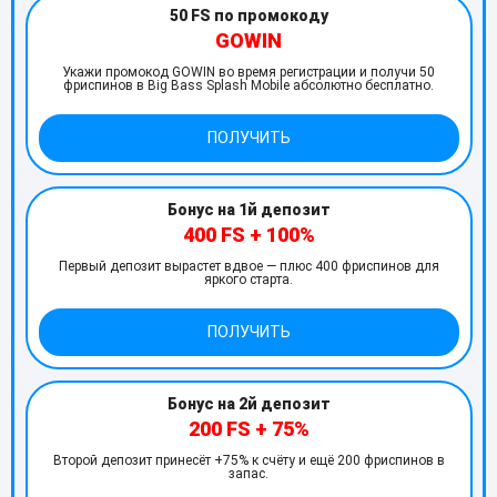
50 FS по промокоду
GOWIN
Укажи промокод GOWIN во время регистрации и получи 50
фриспинов в Big Bass Splash Mobile абсолютно бесплатно.
ПОЛУЧИТЬ
Бонус на 1й депозит
400 FS + 100%
Первый депозит вырастет вдвое — плюс 400 фриспинов для
яркого старта.
ПОЛУЧИТЬ
Бонус на 2й депозит
200 FS + 75%
Второй депозит принесёт +75% к счёту и ещё 200 фриспинов в
запас.