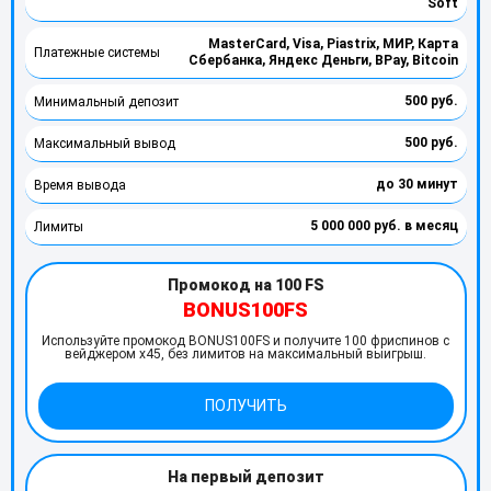
Soft
MasterCard, Visa, Piastrix, МИР, Карта
Платежные системы
Сбербанка, Яндекс Деньги, BPay, Bitcoin
500 руб.
Минимальный депозит
500 руб.
Максимальный вывод
до 30 минут
Время вывода
5 000 000 руб. в месяц
Лимиты
Промокод на 100 FS
BONUS100FS
Используйте промокод BONUS100FS и получите 100 фриспинов с
вейджером x45, без лимитов на максимальный выигрыш.
ПОЛУЧИТЬ
На первый депозит