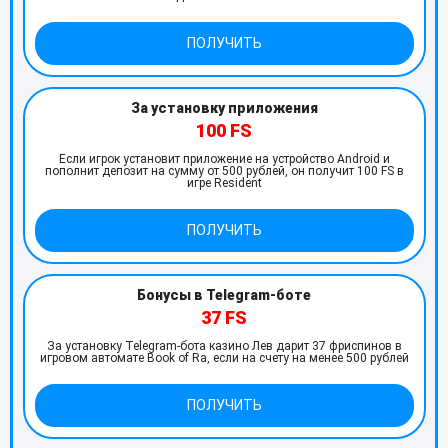
ПОЛУЧИТЬ
За установку приложения
100 FS
Если игрок установит приложение на устройство Android и
пополнит депозит на сумму от 500 рублей, он получит 100 FS в
игре Resident
ПОЛУЧИТЬ
Бонусы в Telegram-боте
37 FS
За установку Telegram-бота казино Лев дарит 37 фриспинов в
игровом автомате Book of Ra, если на счету на менее 500 рублей
ПОЛУЧИТЬ