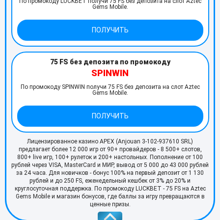
По промокоду LUCKBET получи 75 FS без депозита на слот Aztec
Gems Mobile.
ПОЛУЧИТЬ
75 FS без депозита по промокоду
SPINWIN
По промокоду SPINWIN получи 75 FS без депозита на слот Aztec
Gems Mobile.
ПОЛУЧИТЬ
Лицензированное казино APEX (Anjouan 3-102-937610 SRL)
предлагает более 12 000 игр от 90+ провайдеров - 8 500+ слотов,
800+ live игр, 100+ рулеток и 200+ настольных. Пополнение от 100
рублей через VISA, MasterCard и МИР, вывод от 5 000 до 43 000 рублей
за 24 часа. Для новичков - бонус 100% на первый депозит от 1 130
рублей и до 250 FS, еженедельный кешбек от 3% до 20% и
круглосуточная поддержка. По промокоду LUCKBET - 75 FS на Aztec
Gems Mobile и магазин бонусов, где баллы за игру превращаются в
ценные призы.