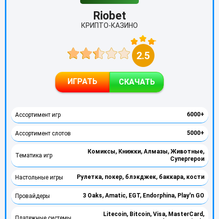
Riobet
КРИПТО-КАЗИНО
2.5
ИГРАТЬ
СКАЧАТЬ
6000+
Ассортимент игр
5000+
Ассортимент слотов
Комиксы, Книжки, Алмазы, Животные,
Тематика игр
Супергерои
Рулетка, покер, блэкджек, баккара, кости
Настольные игры
3 Oaks, Amatic, EGT, Endorphina, Play'n GO
Провайдеры
Litecoin, Bitcoin, Visa, MasterCard,
Платежные системы