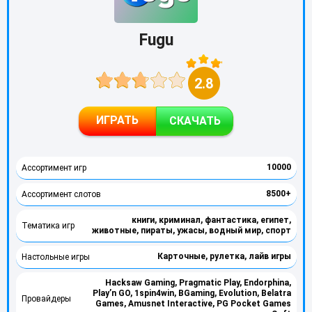
Fugu
2.8
ИГРАТЬ
СКАЧАТЬ
10000
Ассортимент игр
8500+
Ассортимент слотов
книги, криминал, фантастика, египет,
Тематика игр
животные, пираты, ужасы, водный мир, спорт
Карточные, рулетка, лайв игры
Настольные игры
Hacksaw Gaming, Pragmatic Play, Endorphina,
Play’n GO, 1spin4win, BGaming, Evolution, Belatra
Провайдеры
Games, Amusnet Interactive, PG Pocket Games